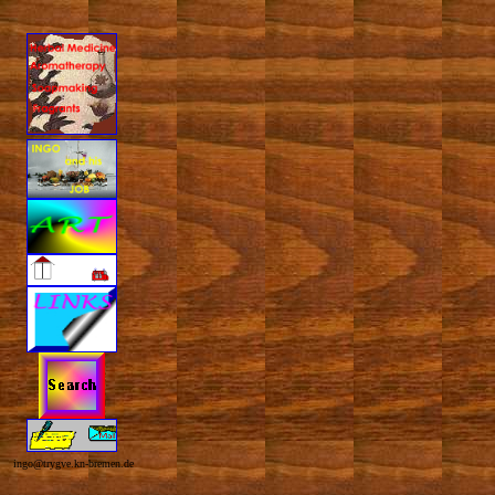
ingo@trygve.kn-bremen.de